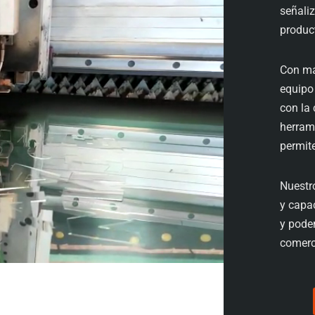
señaliz
product
Con m
equipo
con la 
herram
permite
Nuestr
y capac
y pode
comerc