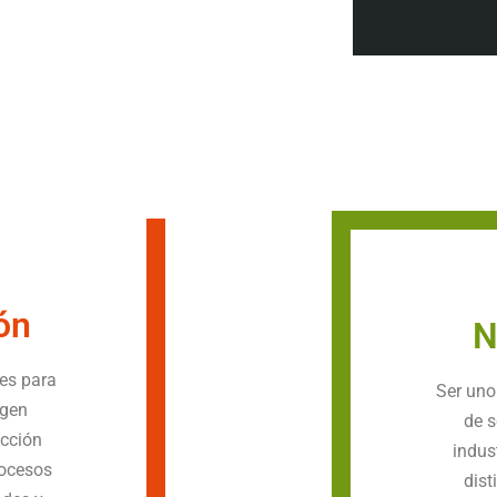
ón
N
les para
Ser uno
agen
de s
acción
indus
rocesos
dist