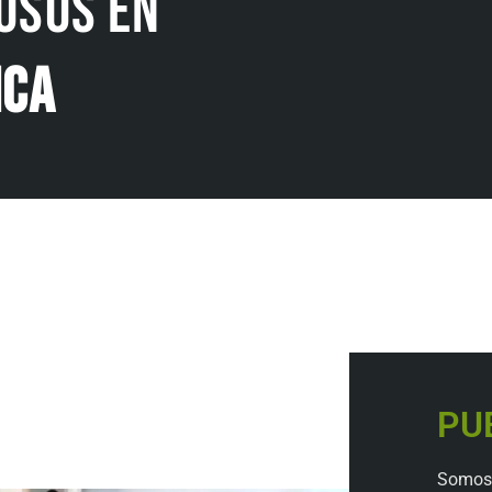
osos en
ica
PU
Somos 