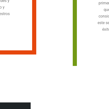
ades y
prime
o y
que
estros
consid
este s
éxit